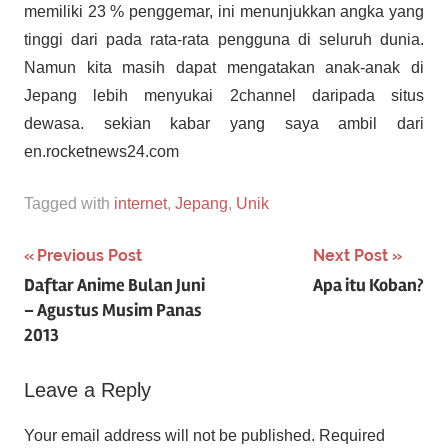
memiliki 23 % penggemar, ini menunjukkan angka yang
tinggi dari pada rata-rata pengguna di seluruh dunia.
Namun kita masih dapat mengatakan anak-anak di
Jepang lebih menyukai 2channel daripada situs
dewasa. sekian kabar yang saya ambil dari
en.rocketnews24.com
Tagged with
internet
,
Jepang
,
Unik
Post
Previous Post
Next Post
Daftar Anime Bulan Juni
Apa itu Koban?
navigation
– Agustus Musim Panas
2013
Leave a Reply
Your email address will not be published.
Required