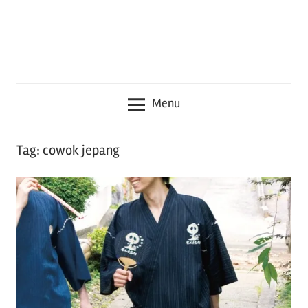
seru
lainnya
seputar
Jepang
Menu
Tag:
cowok jepang