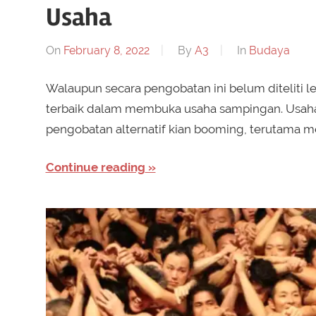
Usaha
On
February 8, 2022
By
A3
In
Budaya
Walaupun secara pengobatan ini belum diteliti le
terbaik dalam membuka usaha sampingan. Usaha 
pengobatan alternatif kian booming, terutama 
Continue reading