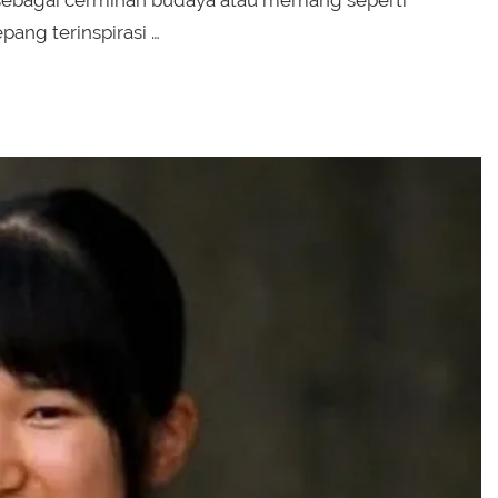
 sebagai cerminan budaya atau memang seperti
ang terinspirasi …