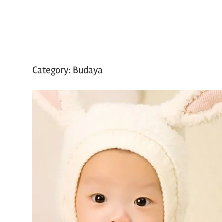
Manga
dan
hal
seru
lainnya
Category:
Budaya
seputar
Jepang