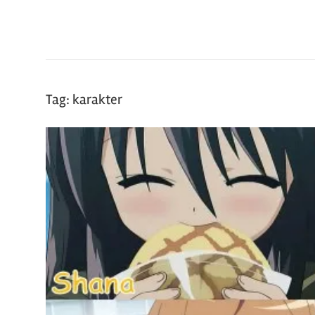
Manga
dan
hal
seru
lainnya
Tag:
karakter
seputar
Jepang