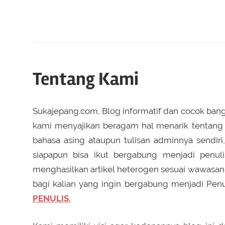
Manga
dan
hal
seru
lainnya
Tentang Kami
seputar
Jepang
Sukajepang.com, Blog informatif dan cocok bang
kami menyajikan beragam hal menarik tentang J
bahasa asing ataupun tulisan adminnya sendiri,
siapapun bisa ikut bergabung menjadi penuli
menghasilkan artikel heterogen sesuai wawasan
bagi kalian yang ingin bergabung menjadi Penu
PENULIS.