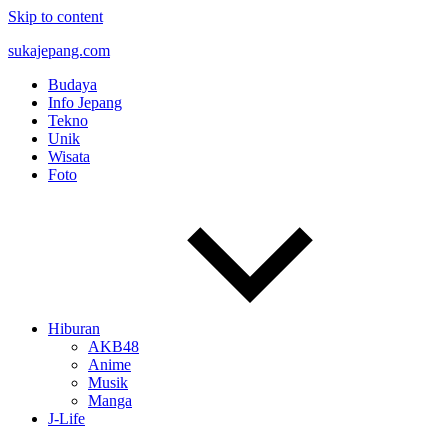
Skip to content
sukajepang.com
Budaya
Semua
Info Jepang
tentang
Tekno
Jepang,
Unik
Artikel
Wisata
Tentang
Foto
Jepang.
Wanita
Jepang,
Berita
Jepang,
Anime,
Manga
dan
Hiburan
hal
AKB48
seru
Anime
lainnya
Musik
seputar
Manga
Jepang
J-Life