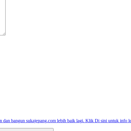
 dan bangun sukajepang.com lebih baik lagi. Klik Di sini untuk info le