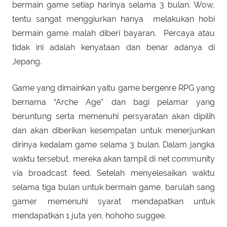
bermain game setiap harinya selama 3 bulan. Wow,
tentu sangat menggiurkan hanya melakukan hobi
bermain game malah diberi bayaran. Percaya atau
tidak ini adalah kenyataan dan benar adanya di
Jepang.
Game yang dimainkan yaitu game bergenre RPG yang
bernama “Arche Age” dan bagi pelamar yang
beruntung serta memenuhi persyaratan akan dipilih
dan akan diberikan kesempatan untuk menerjunkan
dirinya kedalam game selama 3 bulan. Dalam jangka
waktu tersebut, mereka akan tampil di net community
via broadcast feed. Setelah menyelesaikan waktu
selama tiga bulan untuk bermain game, barulah sang
gamer memenuhi syarat mendapatkan untuk
mendapatkan 1 juta yen, hohoho suggee.