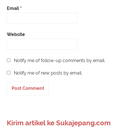
Email
*
Website
Notify me of follow-up comments by email.
Notify me of new posts by email.
Kirim artikel ke Sukajepang.com