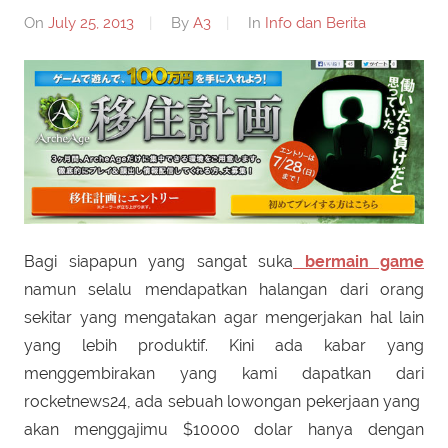
On
July 25, 2013
By
A3
In
Info dan Berita
Bagi siapapun yang sangat suka
bermain game
namun selalu mendapatkan halangan dari orang
sekitar yang mengatakan agar mengerjakan hal lain
yang lebih produktif. Kini ada kabar yang
menggembirakan yang kami dapatkan dari
rocketnews24, ada sebuah lowongan pekerjaan yang
akan menggajimu $10000 dolar hanya dengan