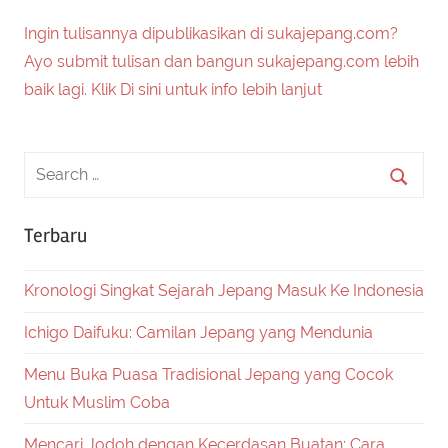
Ingin tulisannya dipublikasikan di sukajepang.com?
Ayo submit tulisan dan bangun sukajepang.com lebih
baik lagi. Klik Di sini untuk info lebih lanjut
Terbaru
Kronologi Singkat Sejarah Jepang Masuk Ke Indonesia
Ichigo Daifuku: Camilan Jepang yang Mendunia
Menu Buka Puasa Tradisional Jepang yang Cocok
Untuk Muslim Coba
Mencari Jodoh dengan Kecerdasan Buatan: Cara