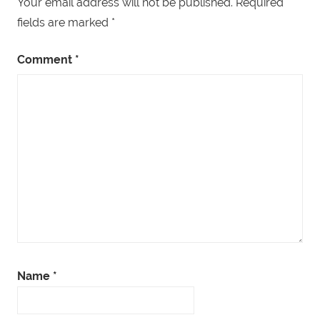
Your email address will not be published.
Required
fields are marked
*
Comment
*
Name
*