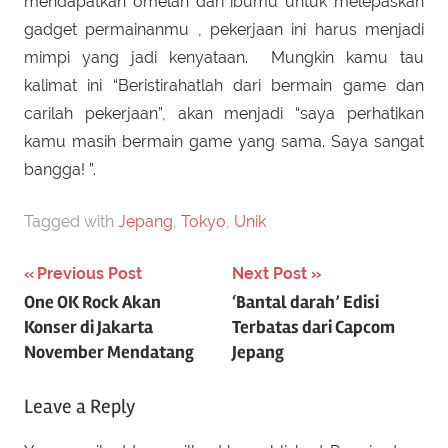
mendapatkan omelan dari ibumu untuk melepaskan
gadget permainanmu , pekerjaan ini harus menjadi
mimpi yang jadi kenyataan. Mungkin kamu tau
kalimat ini “Beristirahatlah dari bermain game dan
carilah pekerjaan”, akan menjadi “saya perhatikan
kamu masih bermain game yang sama. Saya sangat
bangga! ”.
Tagged with
Jepang
,
Tokyo
,
Unik
Post
Previous Post
Next Post
One OK Rock Akan
‘Bantal darah’ Edisi
navigation
Konser di Jakarta
Terbatas dari Capcom
November Mendatang
Jepang
Leave a Reply