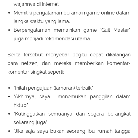
wajahnya di internet
Memiliki pengalaman beramain game online dalam
jangka waktu yang lama.
Berpengalaman memainkan game “Guil Master”
juga menjadi rekomendasi utama.
Berita tersebut menyebar begitu cepat dikalangan
para netizen, dan mereka memberikan komentar-
komentar singkat seperti:
“Inilah pengajuan (lamaran) terbaik”
“Akhirnya, saya menemukan panggilan dalam
hidup”
“Kutinggalkan semuanya dan segera berangkat
sekarang juga”
“Jika saja saya bukan seorang Ibu rumah tangga