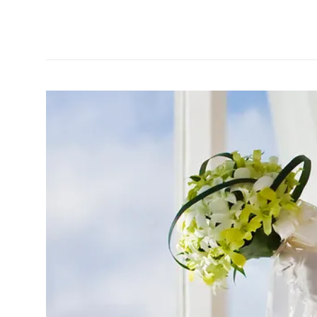
Manga
dan
hal
seru
lainnya
seputar
Jepang