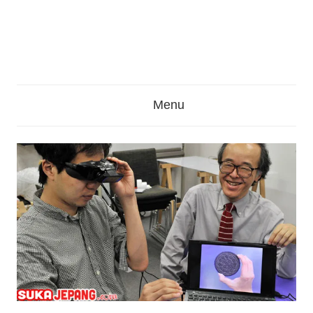
seru
lainnya
seputar
Jepang
Menu