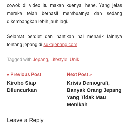
cowok di video itu makan kuenya. hehe. Yang jelas
mereka telah berhasil membuatnya dan sedang
dikembangkan lebih jauh lagi.
Selamat berdiet dan nantikan hal menarik lainnya
tentang jepang di
sukajepang.com
Tagged with
Jepang
,
Lifestyle
,
Unik
Post
Previous Post
Next Post
Kirobo Siap
Krisis Demografi,
navigation
Diluncurkan
Banyak Orang Jepang
Yang Tidak Mau
Menikah
Leave a Reply