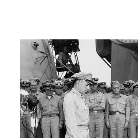
Manga
dan
hal
seru
lainnya
seputar
Jepang