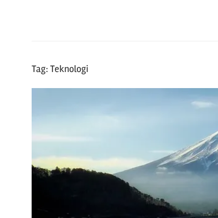
Manga
dan
hal
seru
lainnya
Tag:
Teknologi
seputar
Jepang