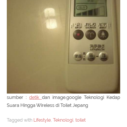
sumber :
detik
dan image.google Teknologi Kedap
Suara Hingga Wireless di Toilet Jepang
Tagged with
Lifestyle
,
Teknologi
,
toilet