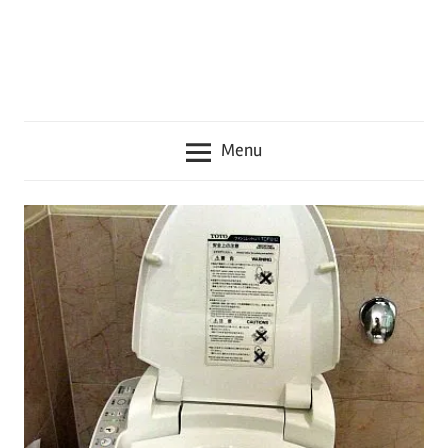
seru
lainnya
seputar
Jepang
Menu