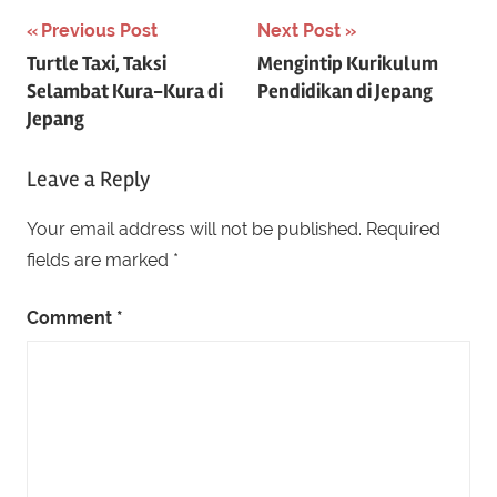
Post
Previous Post
Next Post
Turtle Taxi, Taksi
Mengintip Kurikulum
navigation
Selambat Kura-Kura di
Pendidikan di Jepang
Jepang
Leave a Reply
Your email address will not be published.
Required
fields are marked
*
Comment
*