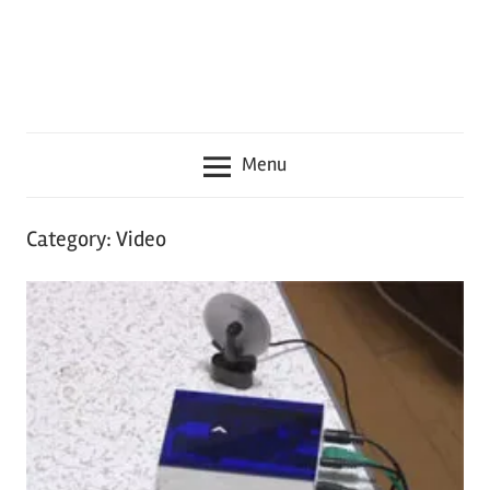
seru
lainnya
seputar
Jepang
Menu
Category:
Video