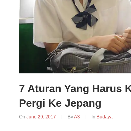
7 Aturan Yang Harus 
Pergi Ke Jepang
On
June 29, 2017
By
A3
In
Budaya