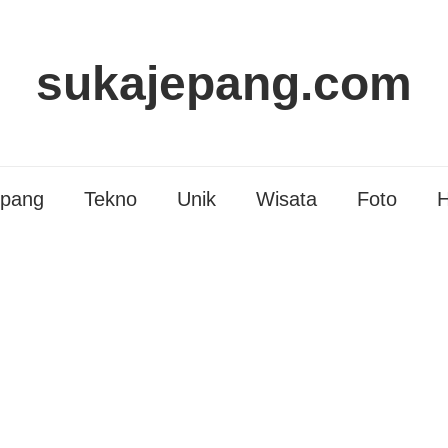
sukajepang.com
epang
Tekno
Unik
Wisata
Foto
H