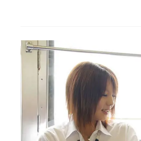
Manga
dan
hal
seru
lainnya
seputar
Jepang