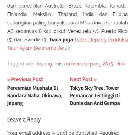
dari perwakilan Australia, Brazil, Kolombia, Kanada,
Finlandia, Meksiko, Thailand, India dan Filipina
sedangkan paling banyak juarai Miss Universe adalah
AS sebanyak 8 kali, diikuti Venezuela (7), Puerto Rico
(5) dan Swedia (3).
baca juga
Petani Jepang Produksi
Telur Ayam Beraroma Jeruk
Tagged with
Jepang
,
miss universe jepang 2015
,
Unik
Post
Previous Post
Next Post
Peresmian Mushala Di
Tokyo Sky Tree, Tower
navigation
Bandara Naha, Okinawa,
Pemancar Tertinggi Di
Jepang
Dunia dan Anti Gempa
Leave a Reply
Your email address will not be published.
Required