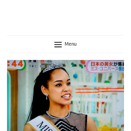
seru
lainnya
seputar
Jepang
Menu