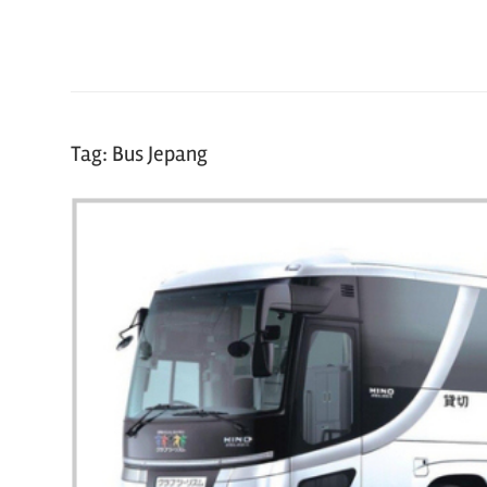
Manga
dan
hal
seru
lainnya
Tag:
Bus Jepang
seputar
Jepang