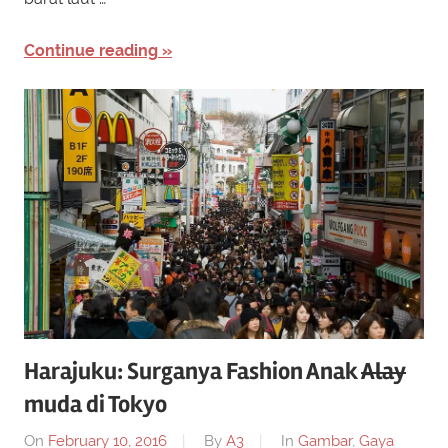
Continue reading
Harajuku: Surganya Fashion Anak
Alay
muda di Tokyo
On
February 10, 2016
By
A3
In
Gambar
,
Gaya