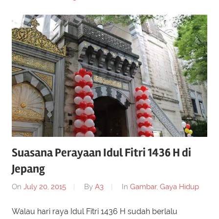
Suasana Perayaan Idul Fitri 1436 H di
Jepang
On
July 20, 2015
By
A3
In
Gambar
,
Gaya Hidup
Walau hari raya Idul Fitri 1436 H sudah berlalu