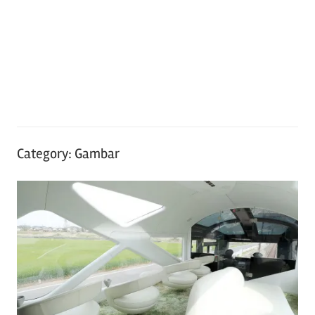
seru
lainnya
seputar
Jepang
Category:
Gambar