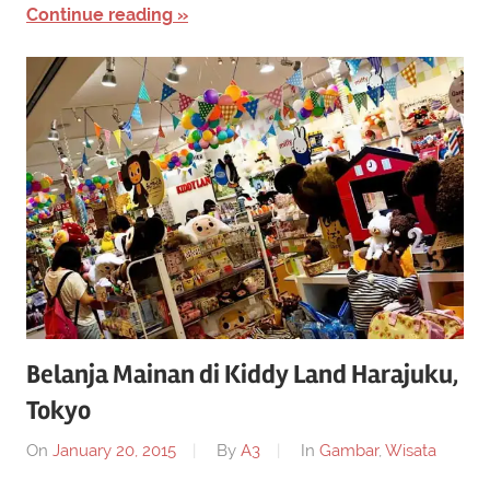
Continue reading
Belanja Mainan di Kiddy Land Harajuku,
Tokyo
On
January 20, 2015
By
A3
In
Gambar
,
Wisata