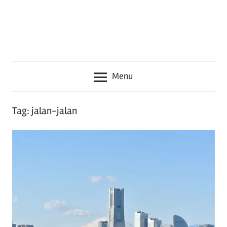
seru
lainnya
seputar
Jepang
Menu
Tag:
jalan-jalan