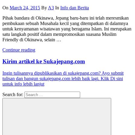
On
March 24, 2015
By
A3
In
Info dan Berita
Pihak bandara di Okinawa, Jepang baru-baru ini telah meresmikan
pembukaan sebuah Musahala kecil yang ditempatkan di dalamnya
untuk kenyamanan wisatawan yang beragama Islam. Ini merupakan
satu langkah positif dalam mempromosikan suasana Muslim
Friendly di Okinawa, selain …
Continue reading
Kirim artikel ke Sukajepang.com
Ingin tulisannya dipublikasikan di sukajepang.com? Ayo submit
tulisan dan bangun sukajepang.com lebih baik lagi. Klik Di sini
untuk info lebih lanjut
Search for: