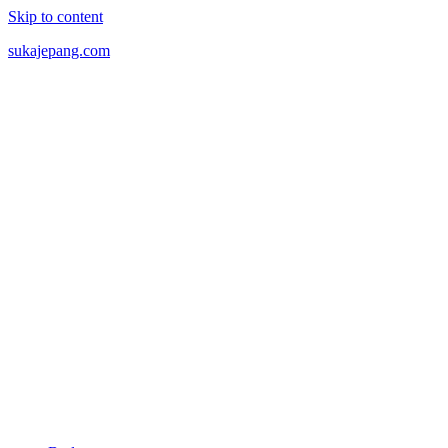
Skip to content
sukajepang.com
Semua
tentang
Jepang,
Artikel
Tentang
Jepang.
Wanita
Jepang,
Berita
Jepang,
Anime,
Manga
dan
hal
seru
lainnya
seputar
Jepang