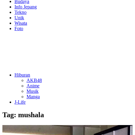
Budaya
Info Jepang
Tekno
Unik
Wisata
Foto
Hiburan
AKB48
Anime
Musik
Manga
J-Life
Tag:
mushala