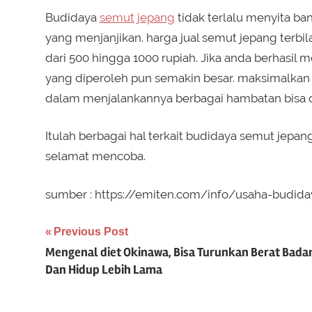
Budidaya
semut jepang
tidak terlalu menyita ba
yang menjanjikan. harga jual semut jepang terbil
dari 500 hingga 1000 rupiah. Jika anda berhasi
yang diperoleh pun semakin besar. maksimalka
dalam menjalankannya berbagai hambatan bisa d
Itulah berbagai hal terkait budidaya semut jep
selamat mencoba.
sumber : https://emiten.com/info/usaha-budid
Post
Previous Post
Mengenal diet Okinawa, Bisa Turunkan Berat Bada
navigation
Dan Hidup Lebih Lama