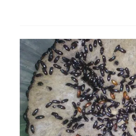
Manga
dan
hal
seru
lainnya
seputar
Jepang