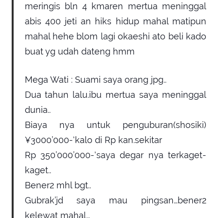
meringis bln 4 kmaren mertua meninggal
abis 400 jeti an hiks hidup mahal matipun
mahal hehe blom lagi okaeshi ato beli kado
buat yg udah dateng hmm
Mega Wati
:
Suami saya orang jpg..
Dua tahun lalu.ibu mertua saya meninggal
dunia..
Biaya nya untuk penguburan(shosiki)
¥3000’000-‘kalo di Rp kan.sekitar
Rp 350’000’000-‘saya degar nya terkaget-
kaget..
Bener2 mhl bgt..
Gubrak’jd saya mau pingsan…bener2
kelewat mahal…