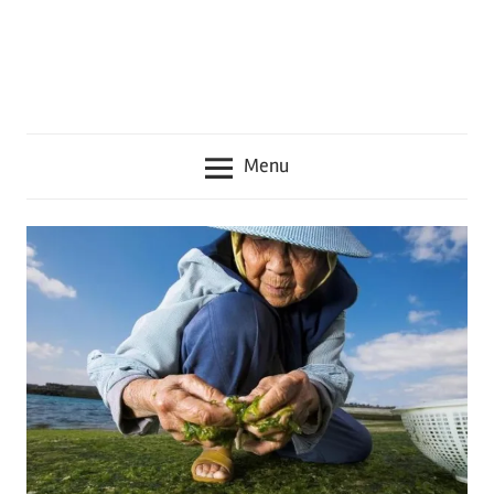
seru
lainnya
seputar
Jepang
Menu