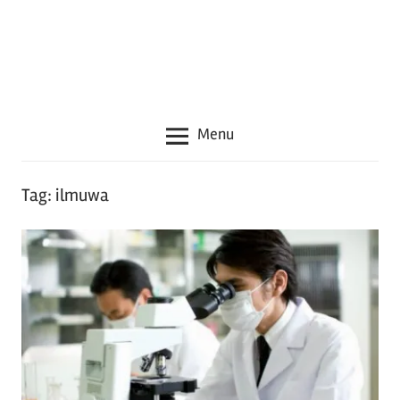
seru
lainnya
seputar
Jepang
Menu
Tag:
ilmuwa