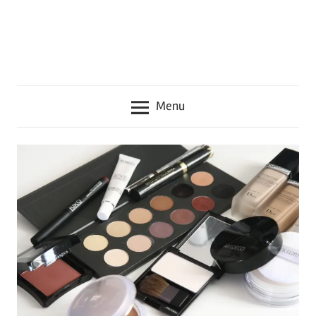
seru
lainnya
seputar
Jepang
Menu