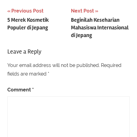
Post
Previous Post
Next Post
5 Merek Kosmetik
Beginilah Keseharian
navigation
Populer di Jepang
Mahasiswa Internasional
di Jepang
Leave a Reply
Your email address will not be published.
Required
fields are marked
*
Comment
*