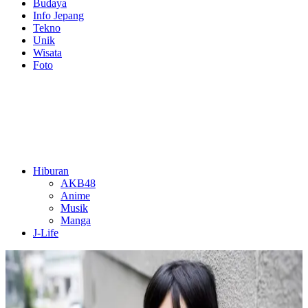
Budaya
Info Jepang
Tekno
Unik
Wisata
Foto
Hiburan
AKB48
Anime
Musik
Manga
J-Life