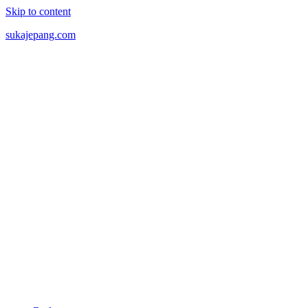
Skip to content
sukajepang.com
Semua
tentang
Jepang,
Artikel
Tentang
Jepang.
Wanita
Jepang,
Berita
Jepang,
Anime,
Manga
dan
hal
seru
lainnya
seputar
Jepang