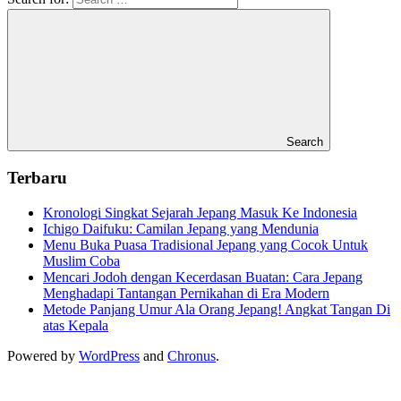
Search
Terbaru
Kronologi Singkat Sejarah Jepang Masuk Ke Indonesia
Ichigo Daifuku: Camilan Jepang yang Mendunia
Menu Buka Puasa Tradisional Jepang yang Cocok Untuk
Muslim Coba
Mencari Jodoh dengan Kecerdasan Buatan: Cara Jepang
Menghadapi Tantangan Pernikahan di Era Modern
Metode Panjang Umur Ala Orang Jepang! Angkat Tangan Di
atas Kepala
Powered by
WordPress
and
Chronus
.