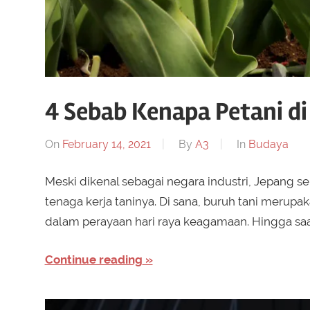
4 Sebab Kenapa Petani di
On
February 14, 2021
By
A3
In
Budaya
Meski dikenal sebagai negara industri, Jepang s
tenaga kerja taninya. Di sana, buruh tani merupa
dalam perayaan hari raya keagamaan. Hingga saat 
Continue reading