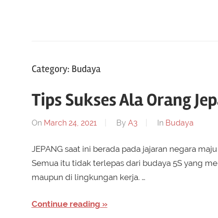
Manga
dan
hal
seru
lainnya
Category:
Budaya
seputar
Jepang
Tips Sukses Ala Orang Jep
On
March 24, 2021
By
A3
In
Budaya
JEPANG saat ini berada pada jajaran negara maju
Semua itu tidak terlepas dari budaya 5S yang m
maupun di lingkungan kerja. …
Continue reading