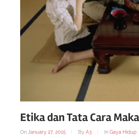
Etika dan Tata Cara Mak
On
January 27, 2015
By
A3
In
Gaya Hidup