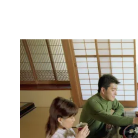
Manga
dan
hal
seru
lainnya
seputar
Jepang