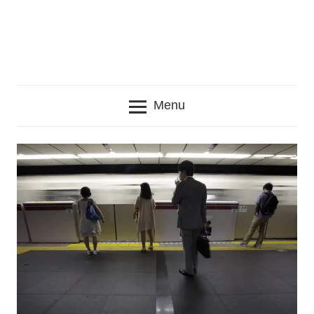
seru
lainnya
seputar
Jepang
Menu