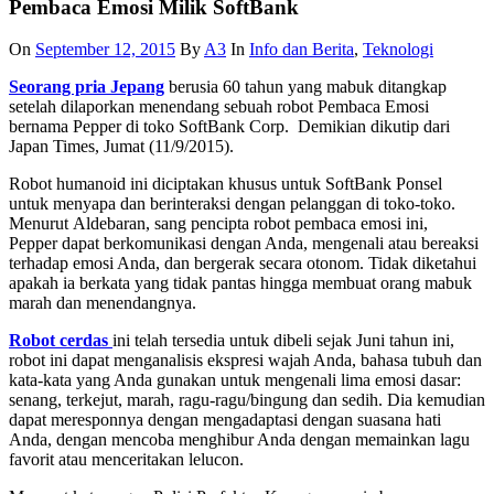
Pembaca Emosi Milik SoftBank
On
September 12, 2015
By
A3
In
Info dan Berita
,
Teknologi
Seorang pria Jepang
berusia 60 tahun yang mabuk ditangkap
setelah dilaporkan menendang sebuah robot Pembaca Emosi
bernama Pepper di toko SoftBank Corp. Demikian dikutip dari
Japan Times, Jumat (11/9/2015).
Robot humanoid ini diciptakan khusus untuk SoftBank Ponsel
untuk menyapa dan berinteraksi dengan pelanggan di toko-toko.
Menurut Aldebaran, sang pencipta robot pembaca emosi ini,
Pepper dapat berkomunikasi dengan Anda, mengenali atau bereaksi
terhadap emosi Anda, dan bergerak secara otonom. Tidak diketahui
apakah ia berkata yang tidak pantas hingga membuat orang mabuk
marah dan menendangnya.
Robot cerdas
ini telah tersedia untuk dibeli sejak Juni tahun ini,
robot ini dapat menganalisis ekspresi wajah Anda, bahasa tubuh dan
kata-kata yang Anda gunakan untuk mengenali lima emosi dasar:
senang, terkejut, marah, ragu-ragu/bingung dan sedih. Dia kemudian
dapat meresponnya dengan mengadaptasi dengan suasana hati
Anda, dengan mencoba menghibur Anda dengan memainkan lagu
favorit atau menceritakan lelucon.