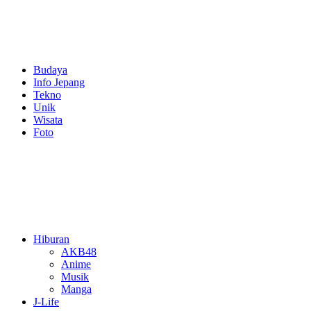
Budaya
Info Jepang
Tekno
Unik
Wisata
Foto
Hiburan
AKB48
Anime
Musik
Manga
J-Life