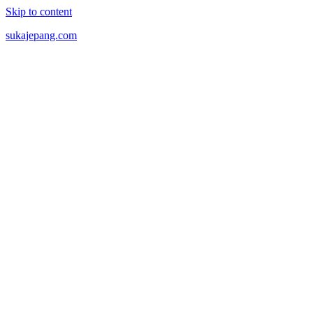
Skip to content
sukajepang.com
Semua
tentang
Jepang,
Artikel
Tentang
Jepang.
Wanita
Jepang,
Berita
Jepang,
Anime,
Manga
dan
hal
seru
lainnya
seputar
Jepang